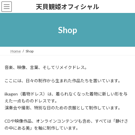
コ
ナ
天貝観姫オフィシャル
ン
ビ
テ
ゲ
ン
ー
ツ
シ
Shop
へ
ョ
ス
ン
キ
に
ッ
移
Home
Shop
プ
動
音楽、映像、言葉、そしてリメイクドレス。
ここには、日々の制作から生まれた作品たちを置いています。
iikagen（着物ドレス）は、着られなくなった着物に新しい形を与
えた一点もののドレスです。
演奏会や撮影、特別な日のための衣服として制作しています。
CDや映像作品、オンラインコンテンツも含め、すべては「静けさ
の中にある美」を軸に制作しています。